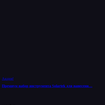
Акция!
Премиум набор инструмента Solartek для нанесени…