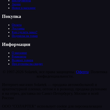
Инструменты
Акции
Новое в магазине
Покупка
Оплата
Доставка
Как сделать заказ?
Подписка на товар
Информация
О магазине
Реквизиты
Возврат товара
Про купоны на скидку
© 1997-2026 Solartek, все права защищены.
Оферта
, Политика
конфиденциальности.
Интернет-магазин Solartek — продажа автомобильной и
архитектурной пленки, оптом и в розницу, продажа рулонами
и на отрез, доставка по Санкт-Петербургу, Москве и всей
России
ООО "СОЛАРТЕК" использует cookie для персонализации