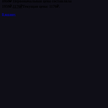
1959
₽
Первоначальная цена составляла
1959₽.
1176
₽
Текущая цена: 1176₽.
В корзину