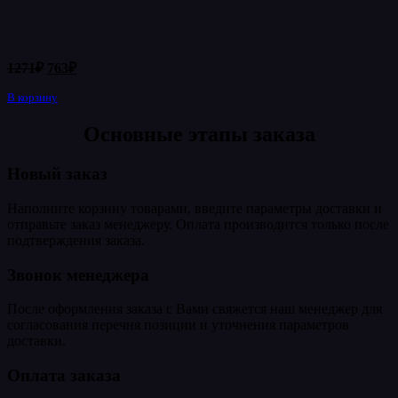
Первоначальная
Текущая
1271
₽
763
₽
цена
цена:
составляла
В корзину
763₽.
1271₽.
Основные этапы заказа
Новый заказ
Наполните корзину товарами, введите параметры доставки и
отправьте заказ менеджеру. Оплата производится только после
подтверждения заказа.
Звонок менеджера
После оформления заказа с Вами свяжется наш менеджер для
согласования перечня позиции и уточнения параметров
доставки.
Оплата заказа