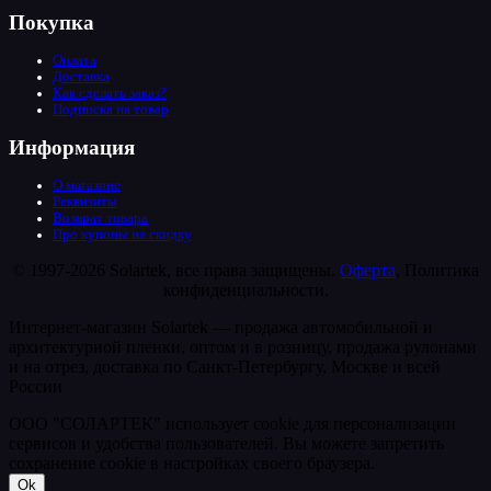
Покупка
Оплата
Доставка
Как сделать заказ?
Подписка на товар
Информация
О магазине
Реквизиты
Возврат товара
Про купоны на скидку
© 1997-2026 Solartek, все права защищены.
Оферта
, Политика
конфиденциальности.
Интернет-магазин Solartek — продажа автомобильной и
архитектурной пленки, оптом и в розницу, продажа рулонами
и на отрез, доставка по Санкт-Петербургу, Москве и всей
России
ООО "СОЛАРТЕК" использует cookie для персонализации
сервисов и удобства пользователей. Вы можете запретить
сохранение cookie в настройках своего браузера.
Ok