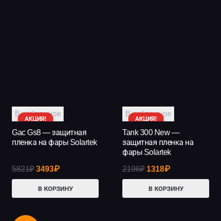
4660₽.
2509₽.
В избранное
В избранное
АКЦИЯ!
АКЦИЯ!
Gac Gs8 — защитная
Tank 300 New —
пленка на фары Solartek
защитная пленка на
фары Solartek
Первоначальная
Текущая
Первоначальная
Текущая
5821
₽
3493
₽
2196
₽
1318
₽
цена
цена:
цена
цена:
В КОРЗИНУ
В КОРЗИНУ
составляла
3493₽.
составляла
1318₽.
5821₽.
2196₽.