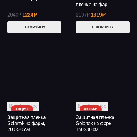
пленка на фар…
Первоначальная
Текущая
Первоначальная
Текущая
2040
₽
1224
₽
2197
₽
1319
₽
цена
цена:
цена
цена:
В КОРЗИНУ
В КОРЗИНУ
составляла
1224₽.
составляла
1319₽.
2040₽.
2197₽.
В избранное
В избранное
АКЦИЯ!
АКЦИЯ!
Защитная пленка
Защитная пленка
Solartek на фары,
Solartek на фары,
200×30 см
150×30 см