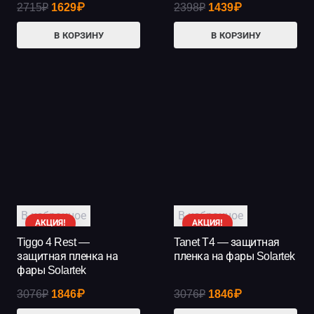
Первоначальная
Текущая
Первоначальная
Текущая
2715
₽
1629
₽
2398
₽
1439
₽
цена
цена:
цена
цена:
В КОРЗИНУ
В КОРЗИНУ
составляла
1629₽.
составляла
1439₽.
2715₽.
2398₽.
В избранное
В избранное
АКЦИЯ!
АКЦИЯ!
Tiggo 4 Rest —
Tanet T4 — защитная
защитная пленка на
пленка на фары Solartek
фары Solartek
Первоначальная
Текущая
Первоначальная
Текущая
3076
₽
1846
₽
3076
₽
1846
₽
цена
цена:
цена
цена: