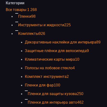
Категории
категориям
Все товары
1 268
каталога
Пленки
98
Инструменты и жидкости
225
Комплекты
926
Декоративные наклейки для интерьера
89
Защитные плёнки для велосипеда
9
Климатические карты мира
10
Полосы на лобовое стекло
4
Комплект инструмента
2
Пленки для фар
100
Пленки для защиты кузова
250
Пленки для интерьера авто
462