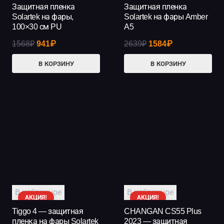
Защитная пленка
Защитная пленка
Solartek на фары,
Solartek на фары Amber
100×30 см PU
A5
Первоначальная
Текущая
Первоначальная
Текущая
1568
₽
941
₽
2639
₽
1584
₽
цена
цена:
цена
цена:
В КОРЗИНУ
В КОРЗИНУ
составляла
941₽.
составляла
1584₽.
1568₽.
2639₽.
В избранное
В избранное
АКЦИЯ!
АКЦИЯ!
Tiggo 4 — защитная
CHANGAN CS55 Plus
пленка на фары Solartek
2023 — защитная