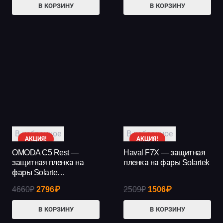
В КОРЗИНУ
В КОРЗИНУ
составляла
1846₽.
составляла
1846₽.
3076₽.
3076₽.
В избранное
В избранное
АКЦИЯ!
АКЦИЯ!
OMODA C5 Rest —
Haval F7X — защитная
защитная пленка на
пленка на фары Solartek
фары Solarte…
Первоначальная
Текущая
Первоначальная
Текущая
4660
₽
2796
₽
2509
₽
1506
₽
цена
цена:
цена
цена:
В КОРЗИНУ
В КОРЗИНУ
составляла
2796₽.
составляла
1506₽.