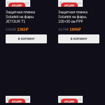
В избранное
В избранное
АКЦИЯ!
АКЦИЯ!
Защитная пленка
Защитная пленка
Solartek на фары
Solartek на фары,
JETOUR T1
100×30 см PPF
Первоначальная
Текущая
Первоначальная
Текущая
2302
₽
1382
₽
3176
₽
1906
₽
цена
цена:
цена
цена:
В КОРЗИНУ
В КОРЗИНУ
составляла
1382₽.
составляла
1906₽.
2302₽.
3176₽.
В избранное
В избранное
АКЦИЯ!
АКЦИЯ!