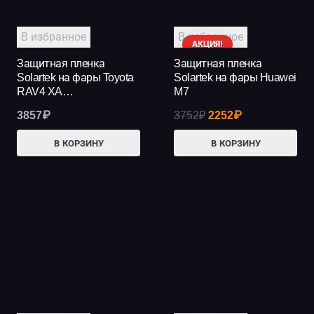
В избранное
В избранное
АКЦИЯ!
Защитная пленка
Защитная пленка
Solartek на фары Toyota
Solartek на фары Huawei
RAV4 XA…
M7
Первоначальная
Текущая
3857
₽
3752
₽
2252
₽
цена
цена:
В КОРЗИНУ
В КОРЗИНУ
составляла
2252₽.
3752₽.