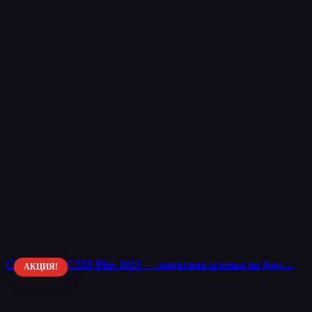
CHANGAN CS55 Plus 2023 — защитная пленка на фар…
АКЦИЯ!