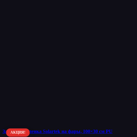
Защитная пленка Solartek на фары, 100×30 см PU
АКЦИЯ!