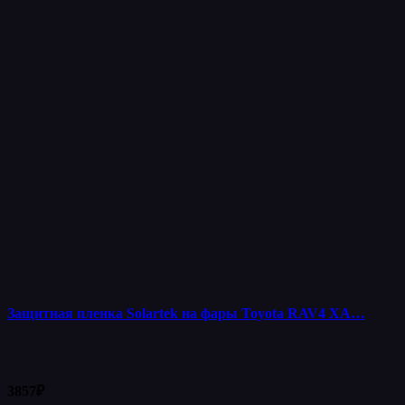
Защитная пленка Solartek на фары Toyota RAV4 XA…
3857
₽