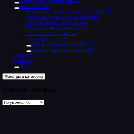
Инструменты и жидкости
225
Комплекты
926
Декоративные наклейки для интерьера
89
Защитные плёнки для велосипеда
9
Климатические карты мира
10
Полосы на лобовое стекло
4
Комплект инструмента
2
Пленки для фар
100
Пленки для защиты кузова
250
Пленки для интерьера авто
462
Акции
9
Уценка
1
Мерч
9
Фильтры и категории
Пленки для фар