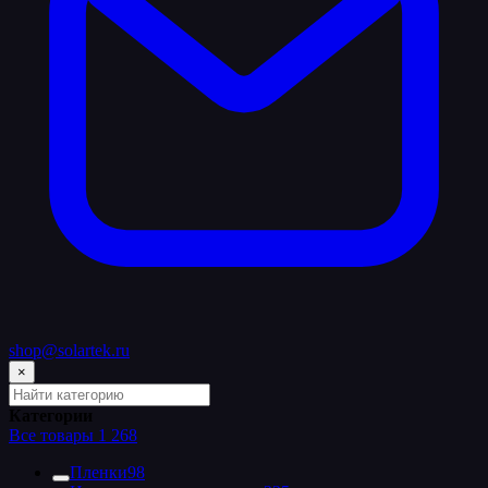
shop@solartek.ru
×
Поиск
по
Категории
категориям
Все товары
1 268
каталога
Пленки
98