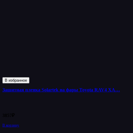
В избранное
Защитная пленка Solartek на фары Toyota RAV4 XA…
3857
₽
В корзину