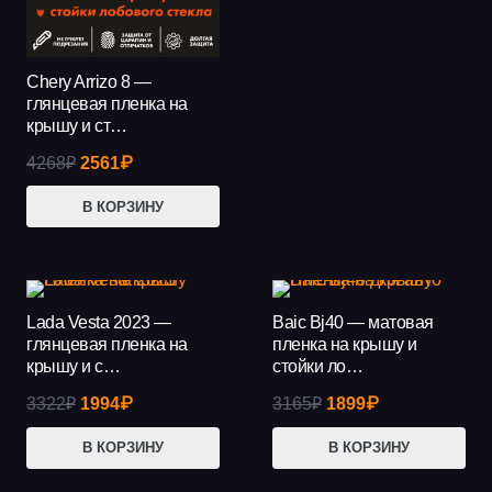
5689₽.
Chery Arrizo 8 —
АКЦИЯ!
глянцевая пленка на
крышу и ст…
Первоначальная
Текущая
4268
₽
2561
₽
цена
цена:
В КОРЗИНУ
составляла
2561₽.
4268₽.
Lada Vesta 2023 —
Baic Bj40 — матовая
АКЦИЯ!
АКЦИЯ!
глянцевая пленка на
пленка на крышу и
крышу и с…
стойки ло…
Первоначальная
Текущая
Первоначальная
Текущая
3322
₽
1994
₽
3165
₽
1899
₽
цена
цена:
цена
цена:
В КОРЗИНУ
В КОРЗИНУ
составляла
1994₽.
составляла
1899₽.