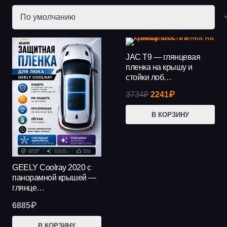
JAC T9 — глянцевая
АКЦИЯ!
пленка на крышу и
стойки лоб…
Первоначальная
Текущая
3734
₽
2241
₽
цена
цена:
В КОРЗИНУ
составляла
2241₽.
3734₽.
GEELY Coolray 2020 с
панорамной крышей —
глянце…
6885
₽
В КОРЗИНУ