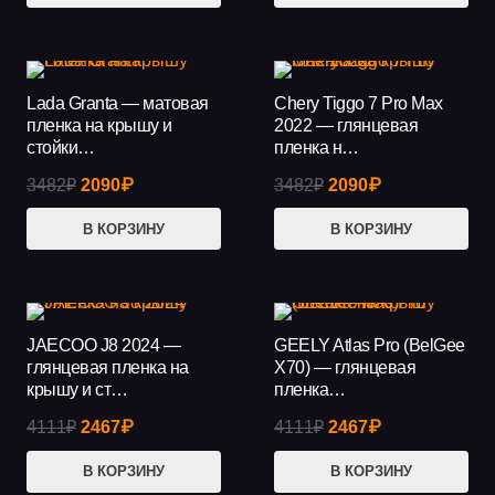
составляла
3842₽.
составляла
2657₽.
6402₽.
4428₽.
Lada Granta — матовая
Chery Tiggo 7 Pro Max
АКЦИЯ!
АКЦИЯ!
пленка на крышу и
2022 — глянцевая
стойки…
пленка н…
Первоначальная
Текущая
Первоначальная
Текущая
3482
₽
2090
₽
3482
₽
2090
₽
цена
цена:
цена
цена:
В КОРЗИНУ
В КОРЗИНУ
составляла
2090₽.
составляла
2090₽.
3482₽.
3482₽.
JAECOO J8 2024 —
GEELY Atlas Pro (BelGee
АКЦИЯ!
АКЦИЯ!
глянцевая пленка на
X70) — глянцевая
крышу и ст…
пленка…
Первоначальная
Текущая
Первоначальная
Текущая
4111
₽
2467
₽
4111
₽
2467
₽
цена
цена:
цена
цена:
В КОРЗИНУ
В КОРЗИНУ
составляла
2467₽.
составляла
2467₽.