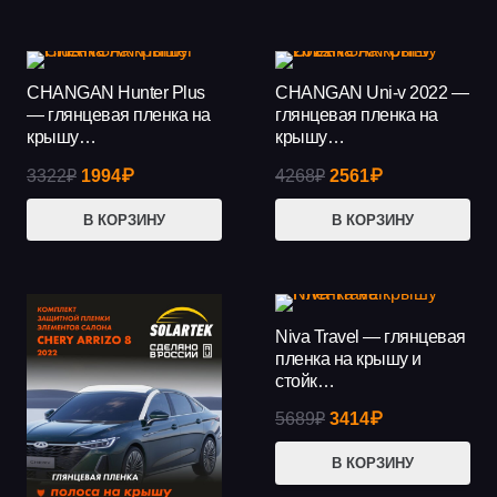
4111₽.
4111₽.
CHANGAN Hunter Plus
CHANGAN Uni-v 2022 —
АКЦИЯ!
АКЦИЯ!
— глянцевая пленка на
глянцевая пленка на
крышу…
крышу…
Первоначальная
Текущая
Первоначальная
Текущая
3322
₽
1994
₽
4268
₽
2561
₽
цена
цена:
цена
цена:
В КОРЗИНУ
В КОРЗИНУ
составляла
1994₽.
составляла
2561₽.
3322₽.
4268₽.
Niva Travel — глянцевая
АКЦИЯ!
пленка на крышу и
стойк…
Первоначальная
Текущая
5689
₽
3414
₽
цена
цена:
В КОРЗИНУ
составляла
3414₽.