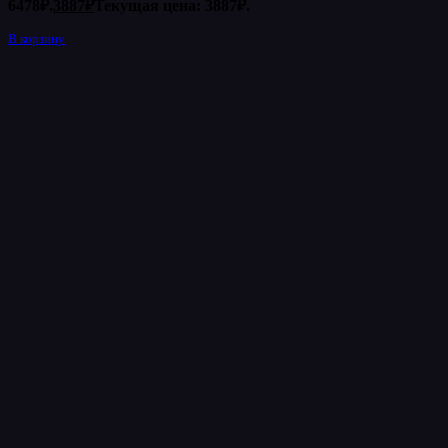
6478₽.
3887
₽
Текущая цена: 3887₽.
В корзину