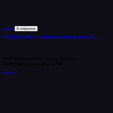
Акция!
В избранное
Vw Tiguan 2 Rest — глянцевая пленка на капот So…
4659
₽
Первоначальная цена составляла
4659₽.
2796
₽
Текущая цена: 2796₽.
В корзину