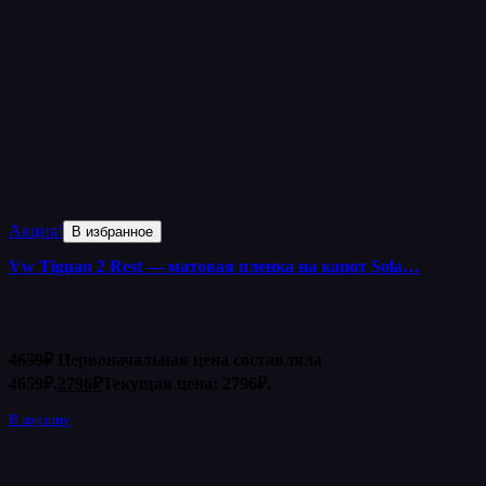
Акция!
В избранное
Vw Tiguan 2 Rest — матовая пленка на капот Sola…
4659
₽
Первоначальная цена составляла
4659₽.
2796
₽
Текущая цена: 2796₽.
В корзину