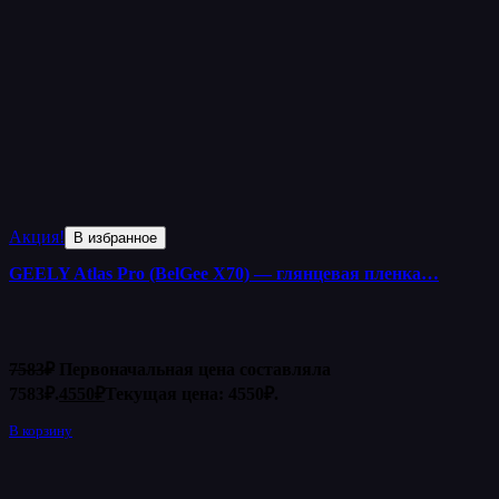
Акция!
В избранное
GEELY Atlas Pro (BelGee X70) — глянцевая пленка…
7583
₽
Первоначальная цена составляла
7583₽.
4550
₽
Текущая цена: 4550₽.
В корзину