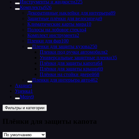
Инструменты и жидкости
225
Комплекты
926
Декоративные наклейки для интерьера
89
Защитные плёнки для велосипеда
9
Климатические карты мира
10
Полосы на лобовое стекло
4
Комплект инструмента
2
Пленки для фар
100
Пленки для защиты кузова
250
Пленки под ручки автомобиля
2
Универсальные защитные пленки
35
Плёнки для защиты капота
64
Плёнки для защиты крыши
69
Плёнки на стойки дверей
68
Пленки для интерьера авто
462
Акции
9
Уценка
1
Мерч
9
Фильтры и категории
Плёнки для защиты капота