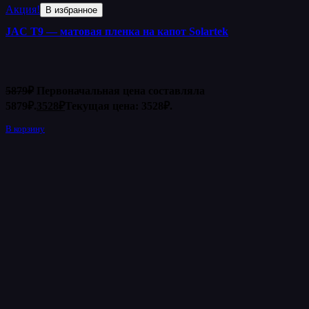
Акция!
В избранное
JAC T9 — матовая пленка на капот Solartek
5879
₽
Первоначальная цена составляла
5879₽.
3528
₽
Текущая цена: 3528₽.
В корзину