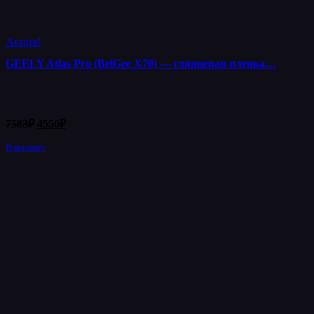
Акция!
GEELY Atlas Pro (BelGee X70) — глянцевая пленка…
Первоначальная
Текущая
7583
₽
4550
₽
цена
цена:
составляла
В корзину
4550₽.
7583₽.