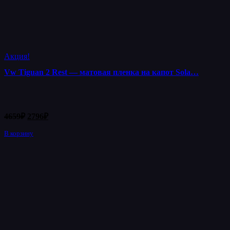
Акция!
Vw Tiguan 2 Rest — матовая пленка на капот Sola…
Первоначальная
Текущая
4659
₽
2796
₽
цена
цена:
составляла
В корзину
2796₽.
4659₽.