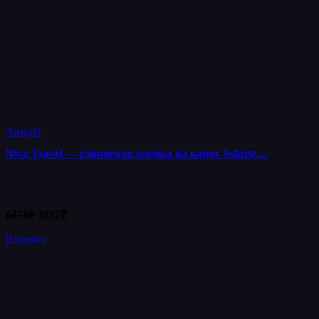
Акция!
Niva Travel — глянцевая пленка на капот Solarte…
Первоначальная
Текущая
6478
₽
3887
₽
цена
цена:
составляла
В корзину
3887₽.
6478₽.