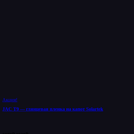
Акция!
JAC T9 — глянцевая пленка на капот Solartek
Первоначальная
Текущая