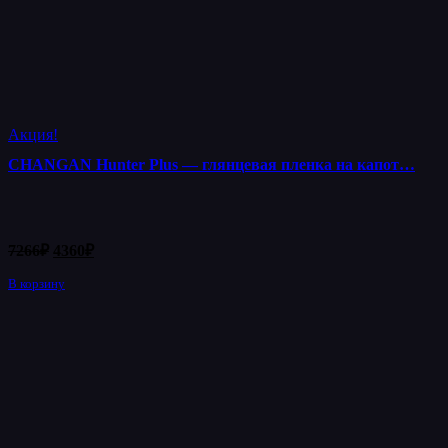
Акция!
CHANGAN Hunter Plus — глянцевая пленка на капот…
Первоначальная
Текущая
7266
₽
4360
₽
цена
цена:
составляла
В корзину
4360₽.
7266₽.