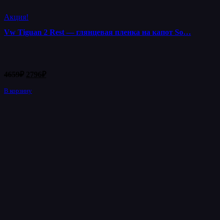
Акция!
Vw Tiguan 2 Rest — глянцевая пленка на капот So…
Первоначальная
Текущая
4659
₽
2796
₽
цена
цена:
составляла
В корзину
2796₽.
4659₽.