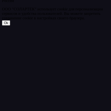
России
ООО "СОЛАРТЕК" использует cookie для персонализации
сервисов и удобства пользователей. Вы можете запретить
сохранение cookie в настройках своего браузера.
Ok