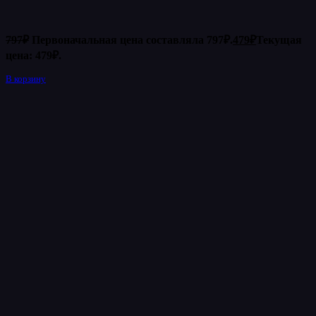
797
₽
Первоначальная цена составляла 797₽.
479
₽
Текущая
цена: 479₽.
В корзину