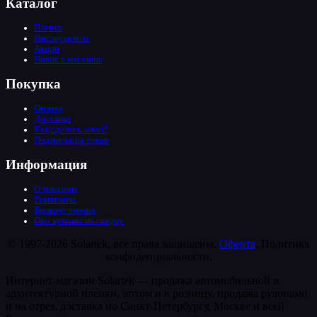
Каталог
Пленки
Инструменты
Акции
Новое в магазине
Покупка
Оплата
Доставка
Как сделать заказ?
Подписка на товар
Информация
О магазине
Реквизиты
Возврат товара
Про купоны на скидку
© 1997-2026 Solartek, все права защищены.
Оферта
, Политика
конфиденциальности.
Интернет-магазин Solartek — продажа автомобильной и
архитектурной пленки, оптом и в розницу, продажа рулонами
и на отрез, доставка по Санкт-Петербургу, Москве и всей