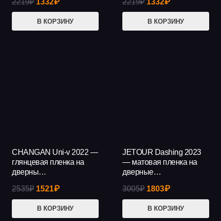
Первоначальная
Текущая
Первоначальная
Текущая
2219
₽
1332
₽
2219
₽
1332
₽
цена
цена:
цена
цена:
В КОРЗИНУ
В КОРЗИНУ
составляла
1332₽.
составляла
1332₽.
2219₽.
2219₽.
CHANGAN Uni-v 2022 —
JETOUR Dashing 2023
АКЦИЯ!
АКЦИЯ!
глянцевая пленка на
— матовая пленка на
дверны…
дверные…
Первоначальная
Текущая
Первоначальная
Текущая
2535
₽
1521
₽
3005
₽
1803
₽
цена
цена:
цена
цена:
В КОРЗИНУ
В КОРЗИНУ
составляла
1521₽.
составляла
1803₽.