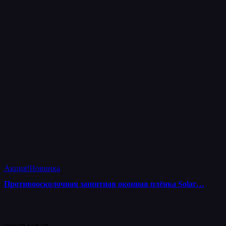
Акция!
Новинка
Противоосколочная защитная оконная плёнка Solar…
Первоначальная
Текущая