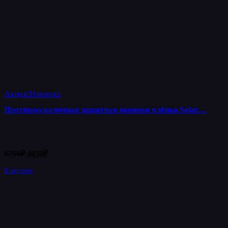
Акция!
Новинка
Противоосколочная защитная оконная плёнка Solar…
Первоначальная
Текущая
6750
₽
4050
₽
цена
цена:
составляла
В корзину
4050₽.
6750₽.