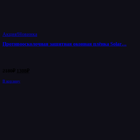
Акция!
Новинка
Противоосколочная защитная оконная плёнка Solar…
Первоначальная
Текущая
2180
₽
1308
₽
цена
цена:
составляла
В корзину
1308₽.
2180₽.