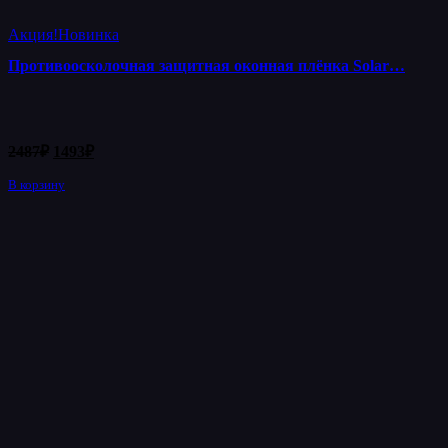
Акция!
Новинка
Противоосколочная защитная оконная плёнка Solar…
Первоначальная
Текущая
2487
₽
1493
₽
цена
цена:
составляла
В корзину
1493₽.
2487₽.