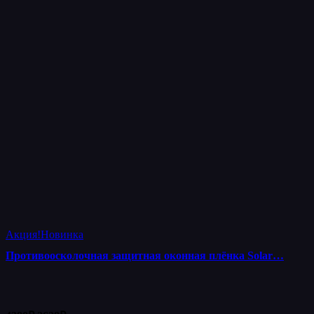
Акция!
Новинка
Противоосколочная защитная оконная плёнка Solar…
Первоначальная
Текущая