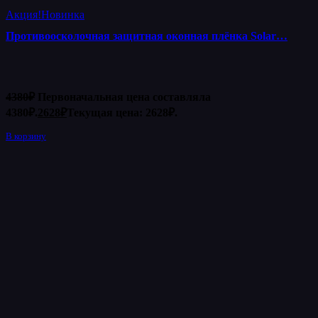
Акция!
Новинка
Противоосколочная защитная оконная плёнка Solar…
4380
₽
Первоначальная цена составляла
4380₽.
2628
₽
Текущая цена: 2628₽.
В корзину