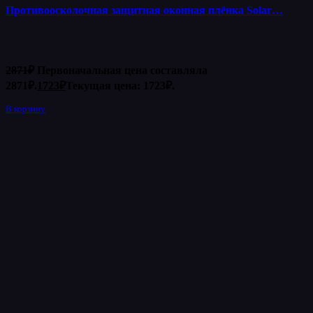
Противоосколочная защитная оконная плёнка Solar…
2871
₽
Первоначальная цена составляла
2871₽.
1723
₽
Текущая цена: 1723₽.
В корзину