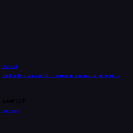
Акция!
Outlander Can Am G3 — матовая пленка на дисплей…
Первоначальная
Текущая
1194
₽
717
₽
цена
цена:
составляла
В корзину
717₽.
1194₽.