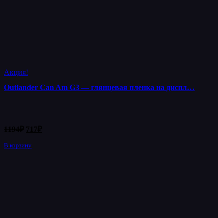
Акция!
Outlander Can Am G3 — глянцевая пленка на диспл…
Первоначальная
Текущая
1194
₽
717
₽
цена
цена:
составляла
В корзину
717₽.
1194₽.