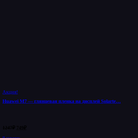
Акция!
Huawei M7 — глянцевая пленка на дисплей Solarte…
Первоначальная
Текущая
1247
₽
749
₽
цена
цена:
составляла