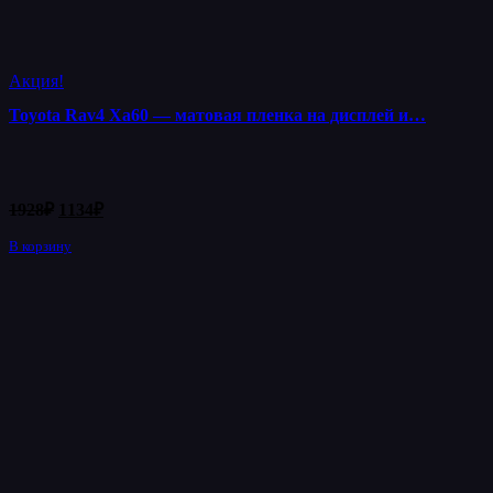
Акция!
Toyota Rav4 Xa60 — матовая пленка на дисплей и…
Первоначальная
Текущая
1928
₽
1134
₽
цена
цена:
составляла
В корзину
1134₽.
1928₽.