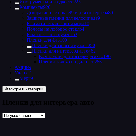
Инструменты и жидкости
225
Комплекты
926
Декоративные наклейки для интерьера
89
Защитные плёнки для велосипеда
9
Климатические карты мира
10
Полосы на лобовое стекло
4
Комплект инструмента
2
Пленки для фар
100
Пленки для защиты кузова
250
Пленки для интерьера авто
462
Комплекты для интерьера авто
196
Пленки только на дисплеи
266
Акции
9
Уценка
1
Мерч
9
Фильтры и категории
Пленки для интерьера авто