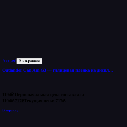
Акция!
В избранное
Outlander Can Am G3 — глянцевая пленка на диспл…
1194
₽
Первоначальная цена составляла
1194₽.
717
₽
Текущая цена: 717₽.
В корзину