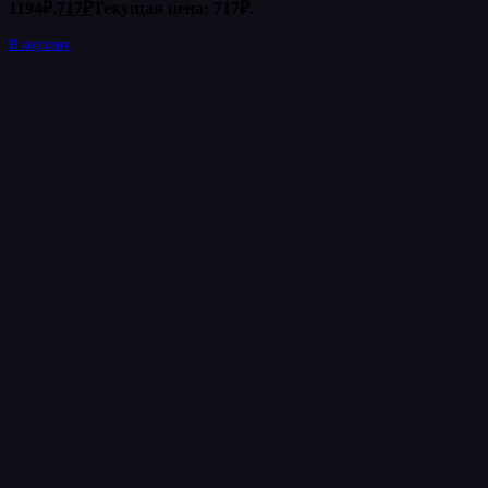
1194₽.
717
₽
Текущая цена: 717₽.
В корзину