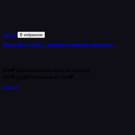
Акция!
В избранное
Toyota Rav4 Xa60 — матовая пленка на дисплей и…
1928
₽
Первоначальная цена составляла
1928₽.
1134
₽
Текущая цена: 1134₽.
В корзину