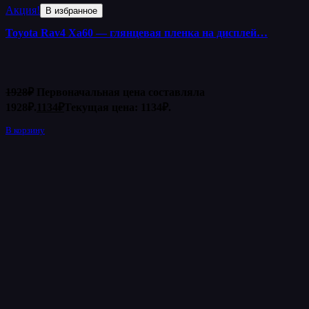
Акция!
В избранное
Toyota Rav4 Xa60 — глянцевая пленка на дисплей…
1928
₽
Первоначальная цена составляла
1928₽.
1134
₽
Текущая цена: 1134₽.
В корзину