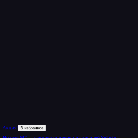
Акция!
В избранное
Huawei M7 — глянцевая пленка на дисплей Solarte…