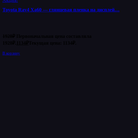
Акция!
Toyota Rav4 Xa60 — глянцевая пленка на дисплей…
1928
₽
Первоначальная цена составляла
1928₽.
1134
₽
Текущая цена: 1134₽.
В корзину