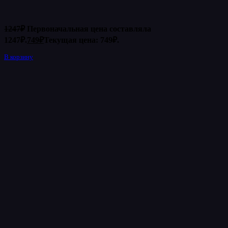
1247
₽
Первоначальная цена составляла
1247₽.
749
₽
Текущая цена: 749₽.
В корзину