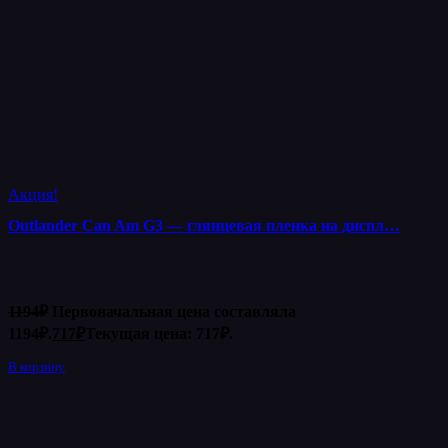
Акция!
Outlander Can Am G3 — глянцевая пленка на диспл…
1194
₽
Первоначальная цена составляла
1194₽.
717
₽
Текущая цена: 717₽.
В корзину