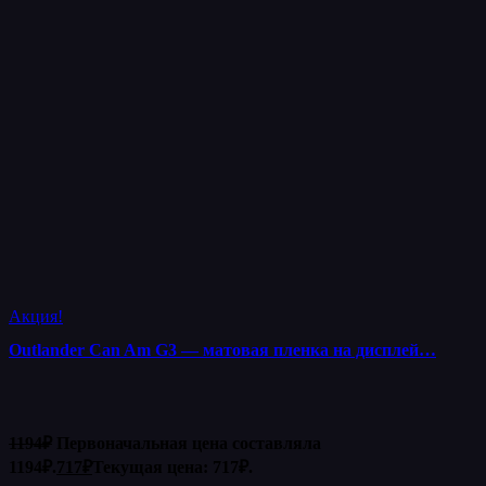
Акция!
Outlander Can Am G3 — матовая пленка на дисплей…
1194
₽
Первоначальная цена составляла
1194₽.
717
₽
Текущая цена: 717₽.