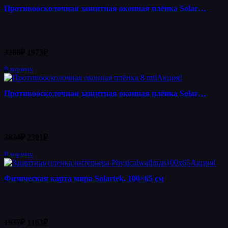
Противоосколочная защитная оконная плёнка Solar…
Первоначальная
Текущая
3288
₽
1973
₽
цена
цена:
составляла
В корзину
1973₽.
Акция!
3288₽.
Противоосколочная защитная оконная плёнка Solar…
Первоначальная
Текущая
3834
₽
2301
₽
цена
цена:
составляла
В корзину
2301₽.
Акция!
3834₽.
Физическая карта мира Solartek, 100×65 см
Первоначальная
Текущая
1937
₽
1163
₽