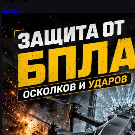
3290
₽
1974
₽
цена
цена:
составляла
В корзину
1974₽.
3290₽.