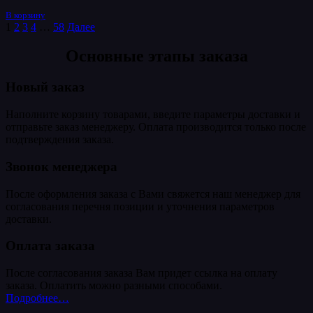
цена
цена:
составляла
В корзину
1163₽.
1
2
3
4
…
58
Далее
1937₽.
Основные этапы заказа
Новый заказ
Наполните корзину товарами, введите параметры доставки и
отправьте заказ менеджеру. Оплата производится только после
подтверждения заказа.
Звонок менеджера
После оформления заказа с Вами свяжется наш менеджер для
согласования перечня позиции и уточнения параметров
доставки.
Оплата заказа
После согласования заказа Вам придет ссылка на оплату
заказа. Оплатить можно разными способами.
Подробнее…