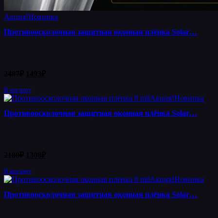
Акция!
Новинка
Противоосколочная защитная оконная плёнка Solar…
Первоначальная
Текущая
2487
₽
1493
₽
цена
цена:
составляла
В корзину
1493₽.
Акция!
Новинка
2487₽.
Противоосколочная защитная оконная плёнка Solar…
Первоначальная
Текущая
2180
₽
1308
₽
цена
цена:
составляла
В корзину
1308₽.
Акция!
Новинка
2180₽.
Противоосколочная защитная оконная плёнка Solar…