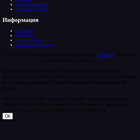
Как сделать заказ?
Подписка на товар
Информация
О магазине
Реквизиты
Возврат товара
Про купоны на скидку
© 1997-2026 Solartek, все права защищены.
Оферта
, Политика
конфиденциальности.
Интернет-магазин Solartek — продажа автомобильной и
архитектурной пленки, оптом и в розницу, продажа рулонами
и на отрез, доставка по Санкт-Петербургу, Москве и всей
России
ООО "СОЛАРТЕК" использует cookie для персонализации
сервисов и удобства пользователей. Вы можете запретить
сохранение cookie в настройках своего браузера.
Ok