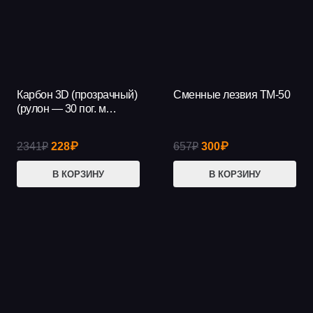
Карбон 3D (прозрачный)
Сменные лезвия ТМ-50
АКЦИЯ!
АКЦИЯ!
(рулон — 30 пог. м…
Первоначальная
Текущая
Первоначальная
Текущая
2341
₽
228
₽
657
₽
300
₽
цена
цена:
цена
цена:
В КОРЗИНУ
В КОРЗИНУ
составляла
228₽.
составляла
300₽.
2341₽.
657₽.