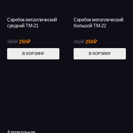
Скребок металлический
Скребок металлический
АКЦИЯ!
АКЦИЯ!
средний ТМ-21
большой ТМ-22
Первоначальная
Текущая
Первоначальная
Текущая
380
₽
250
₽
342
₽
250
₽
цена
цена:
цена
цена:
В КОРЗИНУ
В КОРЗИНУ
составляла
250₽.
составляла
250₽.
380₽.
342₽.
Атермальная