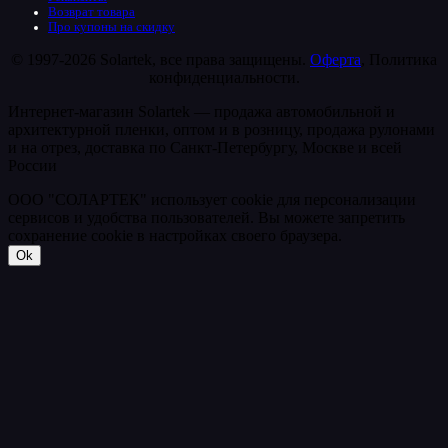
Возврат товара
Про купоны на скидку
© 1997-2026 Solartek, все права защищены.
Оферта
, Политика
конфиденциальности.
Интернет-магазин Solartek — продажа автомобильной и
архитектурной пленки, оптом и в розницу, продажа рулонами
и на отрез, доставка по Санкт-Петербургу, Москве и всей
России
ООО "СОЛАРТЕК" использует cookie для персонализации
сервисов и удобства пользователей. Вы можете запретить
сохранение cookie в настройках своего браузера.
Ok