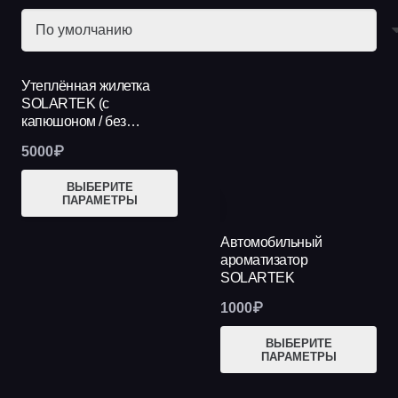
Утеплённая жилетка
SOLARTEK (с
капюшоном / без…
5000
₽
Этот
ВЫБЕРИТЕ
НОВИНКА
ПАРАМЕТРЫ
товар
имеет
Автомобильный
несколько
ароматизатор
SOLARTEK
вариаций.
Опции
1000
₽
можно
Это
ВЫБЕРИТЕ
выбрать
ПАРАМЕТРЫ
тов
на
име