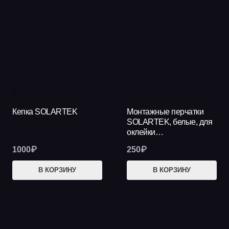
странице
нес
товара.
вар
Опц
мож
выб
на
стр
тов
Кепка SOLARTEK
Монтажные перчатки
SOLARTEK, белые, для
оклейки…
1000
₽
250
₽
В КОРЗИНУ
В КОРЗИНУ