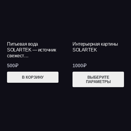
Питьевая вода
Интерьерная картины
SOLARTEK — источник
SOLARTEK
свежест…
500
₽
1000
₽
Это
В КОРЗИНУ
ВЫБЕРИТЕ
ПАРАМЕТРЫ
тов
име
нес
вар
Опц
мож