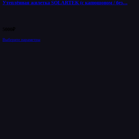
Утеплённая жилетка SOLARTEK (с капюшоном / без…
5000
₽
Выберите параметры
Этот
товар
имеет
несколько
вариаций.
Опции
можно
выбрать
на
странице
товара.