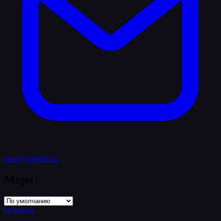
shop@solartek.ru
Мерч
Новинка