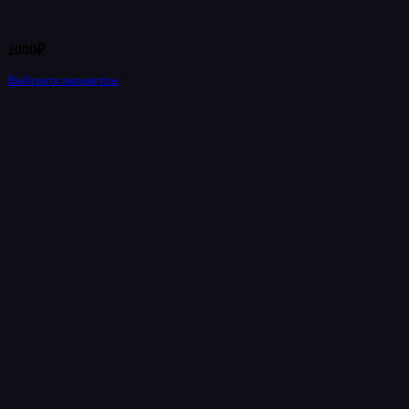
2000
₽
Выберите параметры
Этот
товар
имеет
несколько
вариаций.
Опции
можно
выбрать
на
странице
товара.