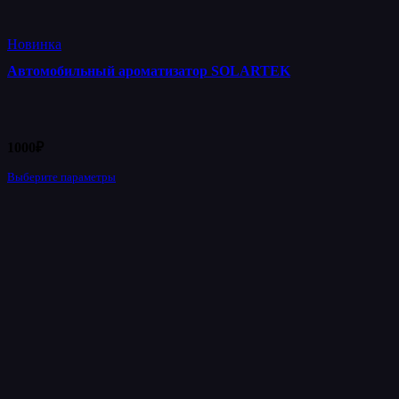
Новинка
Автомобильный ароматизатор SOLARTEK
1000
₽
Выберите параметры
Этот
товар
имеет
несколько
вариаций.
Опции
можно
выбрать
на
странице
товара.