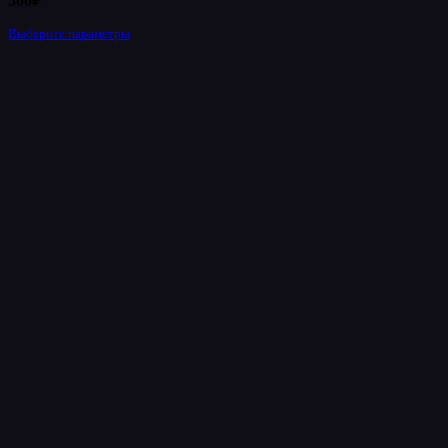
500
₽
Выберите параметры
Этот
товар
имеет
несколько
вариаций.
Опции
можно
выбрать
на
странице
товара.