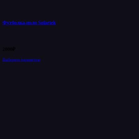
Футболка-поло Solartek
2000
₽
Выберите параметры
Этот
товар
имеет
несколько
вариаций.
Опции
можно
выбрать
на
странице
товара.