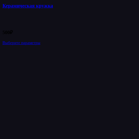
Керамическая кружка
500
₽
Выберите параметры
Этот
товар
имеет
несколько
вариаций.
Опции
можно
выбрать
на
странице
товара.