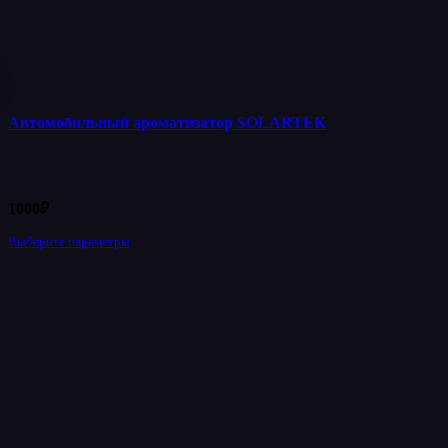
Автомобильный ароматизатор SOLARTEK
1000
₽
Выберите параметры
Этот
товар
имеет
несколько
вариаций.
Опции
можно
выбрать
на
странице
товара.