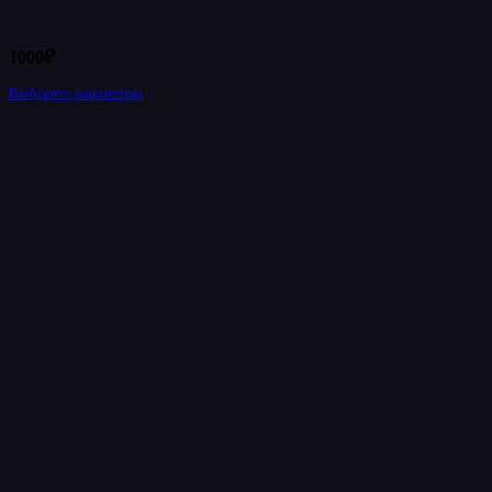
1000
₽
Выберите параметры
Этот
товар
имеет
несколько
вариаций.
Опции
можно
выбрать
на
странице
товара.