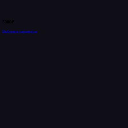
5000
₽
Выберите параметры
Этот
товар
имеет
несколько
вариаций.
Опции
можно
выбрать
на
странице
товара.