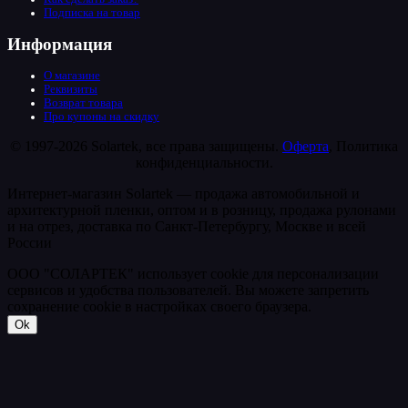
Подписка на товар
Информация
О магазине
Реквизиты
Возврат товара
Про купоны на скидку
© 1997-2026 Solartek, все права защищены.
Оферта
, Политика
конфиденциальности.
Интернет-магазин Solartek — продажа автомобильной и
архитектурной пленки, оптом и в розницу, продажа рулонами
и на отрез, доставка по Санкт-Петербургу, Москве и всей
России
ООО "СОЛАРТЕК" использует cookie для персонализации
сервисов и удобства пользователей. Вы можете запретить
сохранение cookie в настройках своего браузера.
Ok