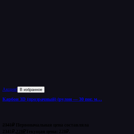
Акция!
В избранное
Карбон 3D (прозрачный) (рулон — 30 пог. м…
2341
₽
Первоначальная цена составляла
2341₽.
228
₽
Текущая цена: 228₽.