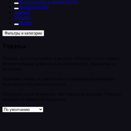
Инструменты и жидкости
225
Комплекты
926
Акции
9
Уценка
1
Мерч
9
Фильтры и категории
Уценка
Товары, представленные в разделе «Уценка», могут иметь
незначительные дефекты или особенности, указанные в
описании.
Проверка товара осуществляется покупателем в момент
получения (отгрузки/передачи).
Обращаем ваше внимание, что товары из раздела «Уценка»
возврату и обмену не подлежат.