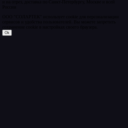
и на отрез, доставка по Санкт-Петербургу, Москве и всей
России
ООО "СОЛАРТЕК" использует cookie для персонализации
сервисов и удобства пользователей. Вы можете запретить
сохранение cookie в настройках своего браузера.
Ok