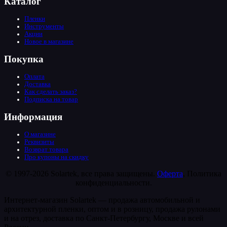
Каталог
Пленки
Инструменты
Акции
Новое в магазине
Покупка
Оплата
Доставка
Как сделать заказ?
Подписка на товар
Информация
О магазине
Реквизиты
Возврат товара
Про купоны на скидку
© 1997-2026 Solartek, все права защищены.
Оферта
, Политика
конфиденциальности.
Интернет-магазин Solartek — продажа автомобильной и
архитектурной пленки, оптом и в розницу, продажа рулонами
и на отрез, доставка по Санкт-Петербургу, Москве и всей