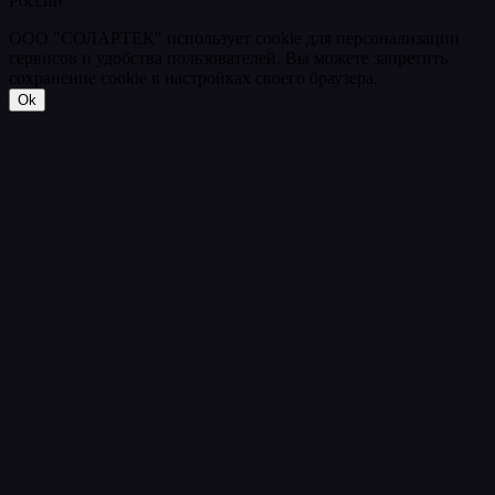
России
ООО "СОЛАРТЕК" использует cookie для персонализации
сервисов и удобства пользователей. Вы можете запретить
сохранение cookie в настройках своего браузера.
Ok