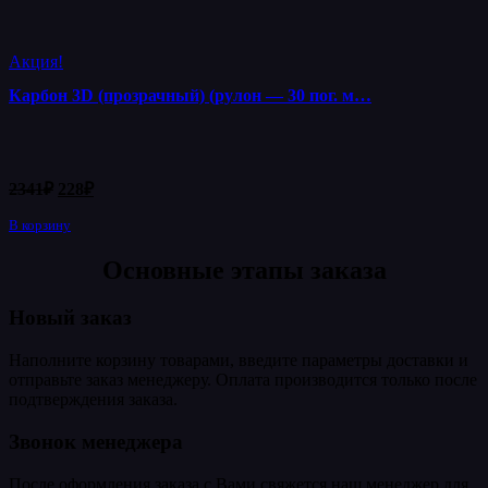
Акция!
Карбон 3D (прозрачный) (рулон — 30 пог. м…
Первоначальная
Текущая
2341
₽
228
₽
цена
цена:
составляла
В корзину
228₽.
2341₽.
Основные этапы заказа
Новый заказ
Наполните корзину товарами, введите параметры доставки и
отправьте заказ менеджеру. Оплата производится только после
подтверждения заказа.
Звонок менеджера
После оформления заказа с Вами свяжется наш менеджер для