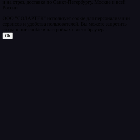
и на отрез, доставка по Санкт-Петербургу, Москве и всей
России
ООО "СОЛАРТЕК" использует cookie для персонализации
сервисов и удобства пользователей. Вы можете запретить
сохранение cookie в настройках своего браузера.
Ok