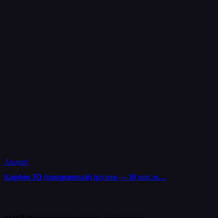
Акция!
Карбон 3D (прозрачный) (рулон — 30 пог. м…