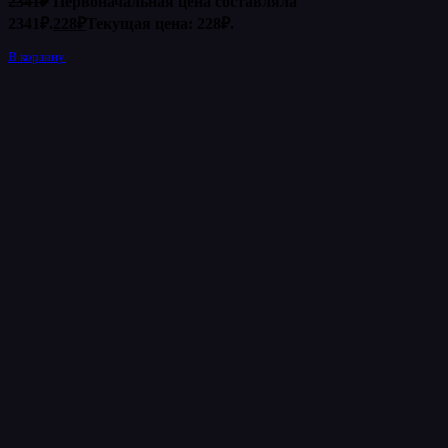
2341
₽
Первоначальная цена составляла
2341₽.
228
₽
Текущая цена: 228₽.
В корзину