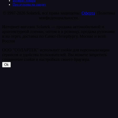
Возврат товара
Про купоны на скидку
© 1997-2026 Solartek, все права защищены.
Оферта
, Политика
конфиденциальности.
Интернет-магазин Solartek — продажа автомобильной и
архитектурной пленки, оптом и в розницу, продажа рулонами
и на отрез, доставка по Санкт-Петербургу, Москве и всей
России
ООО "СОЛАРТЕК" использует cookie для персонализации
сервисов и удобства пользователей. Вы можете запретить
сохранение cookie в настройках своего браузера.
Ok