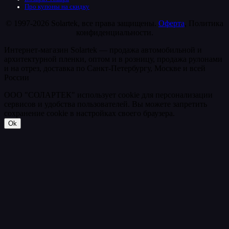
Про купоны на скидку
© 1997-2026 Solartek, все права защищены.
Оферта
, Политика
конфиденциальности.
Интернет-магазин Solartek — продажа автомобильной и
архитектурной пленки, оптом и в розницу, продажа рулонами
и на отрез, доставка по Санкт-Петербургу, Москве и всей
России
ООО "СОЛАРТЕК" использует cookie для персонализации
сервисов и удобства пользователей. Вы можете запретить
сохранение cookie в настройках своего браузера.
Ok