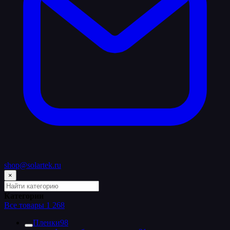
shop@solartek.ru
×
Поиск
по
Категории
категориям
Все товары
1 268
каталога
Пленки
98