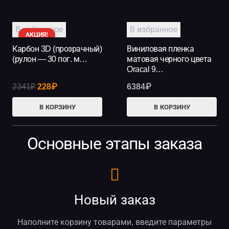
В избранное
В избранное
АКЦИЯ!
Карбон 3D (прозрачный)
Виниловая пленка
(рулон — 30 пог. м…
матовая черного цвета
Oracal 9…
Первоначальная
Текущая
2341
₽
228
₽
6384
₽
цена
цена:
В КОРЗИНУ
В КОРЗИНУ
составляла
228₽.
2341₽.
Основные этапы заказа
Новый заказ
Наполните корзину товарами, введите параметры