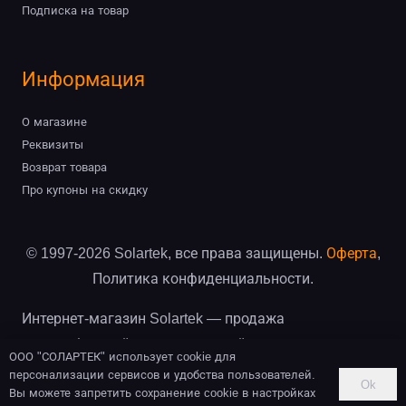
Подписка на товар
Информация
О магазине
Реквизиты
Возврат товара
Про купоны на скидку
© 1997-2026 Solartek, все права защищены.
Оферта
,
Политика конфиденциальности.
Интернет-магазин Solartek — продажа
автомобильной и архитектурной пленки, оптом и в
ООО "СОЛАРТЕК" использует cookie для
розницу, продажа рулонами и на отрез, доставка по
персонализации сервисов и удобства пользователей.
Ok
Вы можете запретить сохранение cookie в настройках
Санкт-Петербургу, Москве и всей России