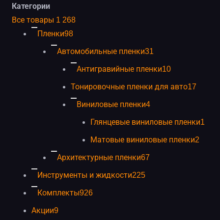
Категории
категориям
Все товары
1 268
каталога
Пленки
98
Автомобильные пленки
31
Антигравийные пленки
10
Тонировочные пленки для авто
17
Виниловые пленки
4
Глянцевые виниловые пленки
1
Матовые виниловые пленки
2
Архитектурные пленки
67
Инструменты и жидкости
225
Комплекты
926
Акции
9