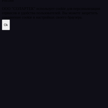
России
ООО "СОЛАРТЕК" использует cookie для персонализации
сервисов и удобства пользователей. Вы можете запретить
сохранение cookie в настройках своего браузера.
Ok