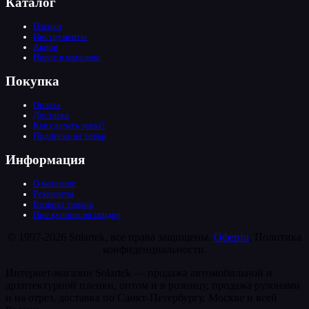
Каталог
Пленки
Инструменты
Акции
Новое в магазине
Покупка
Оплата
Доставка
Как сделать заказ?
Подписка на товар
Информация
О магазине
Реквизиты
Возврат товара
Про купоны на скидку
© 1997-2026 Solartek, все права защищены.
Оферта
, Политика
конфиденциальности.
Интернет-магазин Solartek — продажа автомобильной и
архитектурной пленки, оптом и в розницу, продажа рулонами
и на отрез, доставка по Санкт-Петербургу, Москве и всей