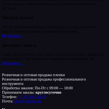
согласования перечня позиции и уточнения параметров
доставки.
Оплата заказа
После согласования заказа Вам придет ссылка на оплату
заказа. Оплатить можно разными способами.
Подробнее…
Доставка заказа
Скоро Вы получите свой заказ. Скорость доставки зависит от
удаленности. Мы работаем с самыми популярными ТК.
Подробнее…
Розничная и оптовая продажа пленки
Розничная и оптовая продажа профессионального
инструмента
Обработка заказов: Пн-Пт с 09:00 — 18:00
Принимаем заказы:
круглосуточно
Телефон:
+7 812 467-44-50
Почта:
shop@solartek.ru