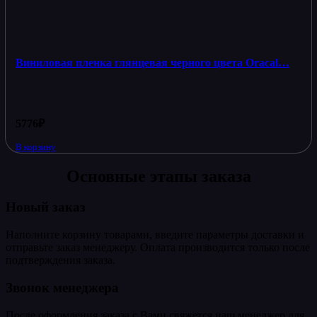
Виниловая пленка глянцевая черного цвета Oracal…
5776
₽
В корзину
Основные этапы заказа
Новый заказ
Наполните корзину товарами, введите параметры доставки и
отправьте заказ менеджеру. Оплата производится только после
подтверждения заказа.
Звонок менеджера
После оформления заказа с Вами свяжется наш менеджер для