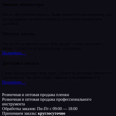
Звонок менеджера
После оформления заказа с Вами свяжется наш менеджер для
согласования перечня позиции и уточнения параметров
доставки.
Оплата заказа
После согласования заказа Вам придет ссылка на оплату
заказа. Оплатить можно разными способами.
Подробнее…
Доставка заказа
Скоро Вы получите свой заказ. Скорость доставки зависит от
удаленности. Мы работаем с самыми популярными ТК.
Подробнее…
Розничная и оптовая продажа пленки
Розничная и оптовая продажа профессионального
инструмента
Обработка заказов: Пн-Пт с 09:00 — 18:00
Принимаем заказы:
круглосуточно