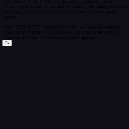
Интернет-магазин Solartek — продажа автомобильной и
архитектурной пленки, оптом и в розницу, продажа рулонами
и на отрез, доставка по Санкт-Петербургу, Москве и всей
России
ООО "СОЛАРТЕК" использует cookie для персонализации
сервисов и удобства пользователей. Вы можете запретить
сохранение cookie в настройках своего браузера.
Ok