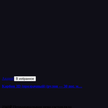
Акция!
В избранное
Карбон 3D (прозрачный) (рулон — 30 пог. м…
2341
₽
Первоначальная цена составляла