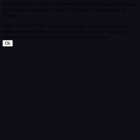
архитектурной пленки, оптом и в розницу, продажа рулонами
и на отрез, доставка по Санкт-Петербургу, Москве и всей
России
ООО "СОЛАРТЕК" использует cookie для персонализации
сервисов и удобства пользователей. Вы можете запретить
сохранение cookie в настройках своего браузера.
Ok