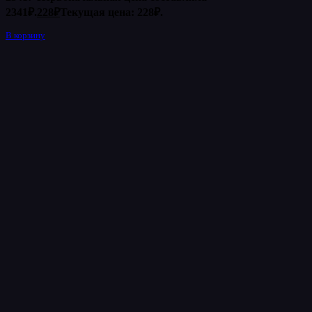
2341₽.
228
₽
Текущая цена: 228₽.
В корзину