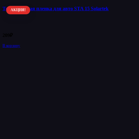
Тонировочная пленка для авто STA 15 Solartek
АКЦИЯ!
209
₽
В корзину