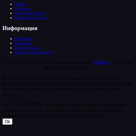
Оплата
Доставка
Как сделать заказ?
Подписка на товар
Информация
О магазине
Реквизиты
Возврат товара
Про купоны на скидку
© 1997-2026 Solartek, все права защищены.
Оферта
, Политика
конфиденциальности.
Интернет-магазин Solartek — продажа автомобильной и
архитектурной пленки, оптом и в розницу, продажа рулонами
и на отрез, доставка по Санкт-Петербургу, Москве и всей
России
ООО "СОЛАРТЕК" использует cookie для персонализации
сервисов и удобства пользователей. Вы можете запретить
сохранение cookie в настройках своего браузера.
Ok