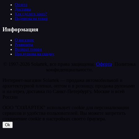
Оплата
Доставка
Как сделать заказ?
Подписка на товар
Информация
О магазине
Реквизиты
Возврат товара
Про купоны на скидку
© 1997-2026 Solartek, все права защищены.
Оферта
, Политика
конфиденциальности.
Интернет-магазин Solartek — продажа автомобильной и
архитектурной пленки, оптом и в розницу, продажа рулонами
и на отрез, доставка по Санкт-Петербургу, Москве и всей
России
ООО "СОЛАРТЕК" использует cookie для персонализации
сервисов и удобства пользователей. Вы можете запретить
сохранение cookie в настройках своего браузера.
Ok