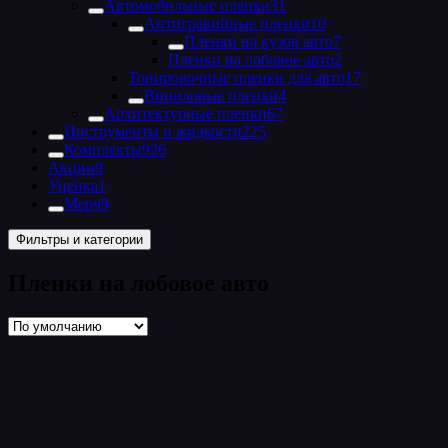
Автомобильные пленки
31
Антигравийные пленки
10
Пленки на кузов авто
7
Пленки на лобовое авто
2
Тонировочные пленки для авто
17
Виниловые пленки
4
Архитектурные пленки
67
Инструменты и жидкости
225
Комплекты
926
Акции
9
Уценка
1
Мерч
9
Фильтры и категории
Пленки на лобовое авто