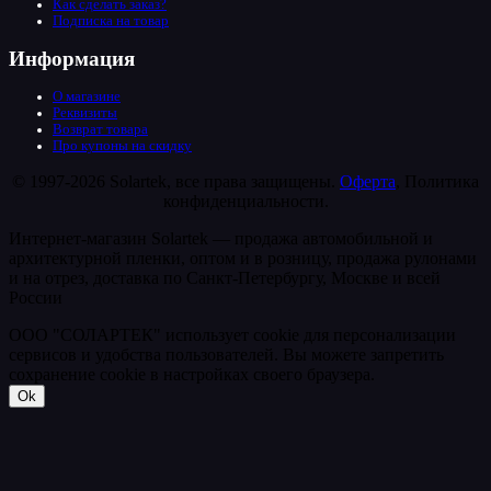
Как сделать заказ?
Подписка на товар
Информация
О магазине
Реквизиты
Возврат товара
Про купоны на скидку
© 1997-2026 Solartek, все права защищены.
Оферта
, Политика
конфиденциальности.
Интернет-магазин Solartek — продажа автомобильной и
архитектурной пленки, оптом и в розницу, продажа рулонами
и на отрез, доставка по Санкт-Петербургу, Москве и всей
России
ООО "СОЛАРТЕК" использует cookie для персонализации
сервисов и удобства пользователей. Вы можете запретить
сохранение cookie в настройках своего браузера.
Ok