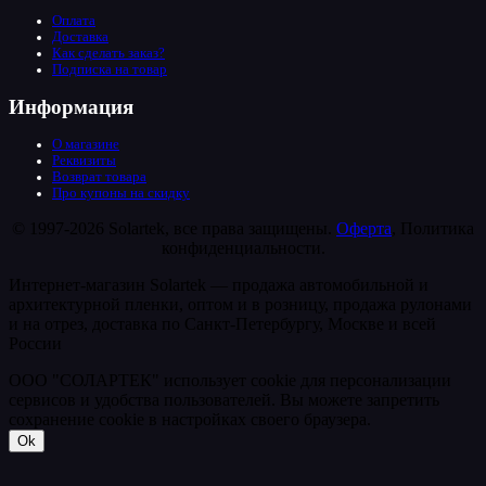
Оплата
Доставка
Как сделать заказ?
Подписка на товар
Информация
О магазине
Реквизиты
Возврат товара
Про купоны на скидку
© 1997-2026 Solartek, все права защищены.
Оферта
, Политика
конфиденциальности.
Интернет-магазин Solartek — продажа автомобильной и
архитектурной пленки, оптом и в розницу, продажа рулонами
и на отрез, доставка по Санкт-Петербургу, Москве и всей
России
ООО "СОЛАРТЕК" использует cookie для персонализации
сервисов и удобства пользователей. Вы можете запретить
сохранение cookie в настройках своего браузера.
Ok