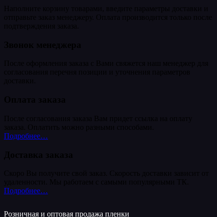
Наполните корзину товарами, введите параметры доставки и
отправьте заказ менеджеру. Оплата производится только после
подтверждения заказа.
Звонок менеджера
После оформления заказа с Вами свяжется наш менеджер для
согласования перечня позиции и уточнения параметров
доставки.
Оплата заказа
После согласования заказа Вам придет ссылка на оплату
заказа. Оплатить можно разными способами.
Подробнее…
Доставка заказа
Скоро Вы получите свой заказ. Скорость доставки зависит от
удаленности. Мы работаем с самыми популярными ТК.
Подробнее…
Розничная и оптовая продажа пленки