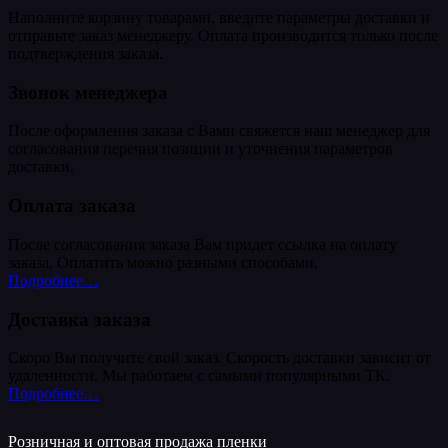
Наполните корзину товарами, введите параметры доставки и
отправьте заказ менеджеру. Оплата производится только после
подтверждения заказа.
Звонок менеджера
После оформления заказа с Вами свяжется наш менеджер для
согласования перечня позиции и уточнения параметров
доставки.
Оплата заказа
После согласования заказа Вам придет ссылка на оплату
заказа. Оплатить можно разными способами.
Подробнее…
Доставка заказа
Скоро Вы получите свой заказ. Скорость доставки зависит от
удаленности. Мы работаем с самыми популярными ТК.
Подробнее…
Розничная и оптовая продажа пленки