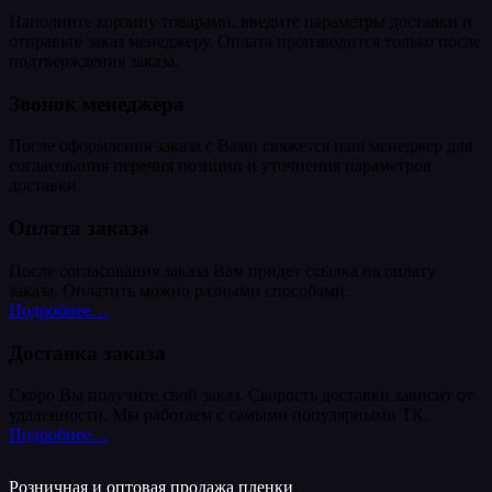
Наполните корзину товарами, введите параметры доставки и
отправьте заказ менеджеру. Оплата производится только после
подтверждения заказа.
Звонок менеджера
После оформления заказа с Вами свяжется наш менеджер для
согласования перечня позиции и уточнения параметров
доставки.
Оплата заказа
После согласования заказа Вам придет ссылка на оплату
заказа. Оплатить можно разными способами.
Подробнее…
Доставка заказа
Скоро Вы получите свой заказ. Скорость доставки зависит от
удаленности. Мы работаем с самыми популярными ТК.
Подробнее…
Розничная и оптовая продажа пленки