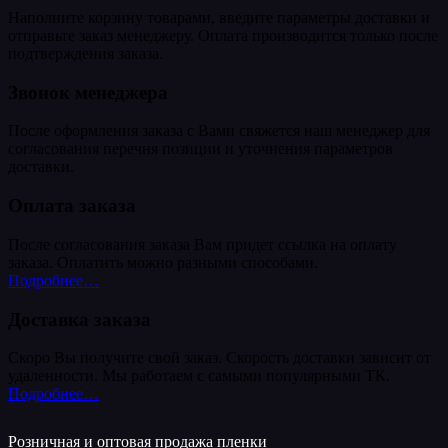
Наполните корзину товарами, введите параметры доставки и
отправьте заказ менеджеру. Оплата производится только после
подтверждения заказа.
Звонок менеджера
После оформления заказа с Вами свяжется наш менеджер для
согласования перечня позиции и уточнения параметров
доставки.
Оплата заказа
После согласования заказа Вам придет ссылка на оплату
заказа. Оплатить можно разными способами.
Подробнее…
Доставка заказа
Скоро Вы получите свой заказ. Скорость доставки зависит от
удаленности. Мы работаем с самыми популярными ТК.
Подробнее…
Розничная и оптовая продажа пленки