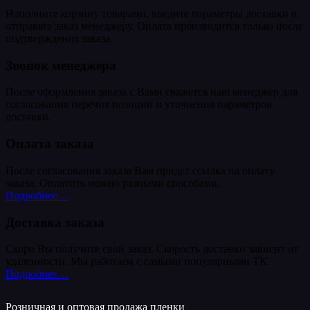
Наполните корзину товарами, введите параметры доставки и
отправьте заказ менеджеру. Оплата производится только после
подтверждения заказа.
Звонок менеджера
После оформления заказа с Вами свяжется наш менеджер для
согласования перечня позиции и уточнения параметров
доставки.
Оплата заказа
После согласования заказа Вам придет ссылка на оплату
заказа. Оплатить можно разными способами.
Подробнее…
Доставка заказа
Скоро Вы получите свой заказ. Скорость доставки зависит от
удаленности. Мы работаем с самыми популярными ТК.
Подробнее…
Розничная и оптовая продажа пленки