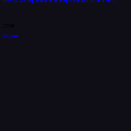
SPP V4 Антигравийная полиуретановая пленка Sola…
2226
₽
В корзину