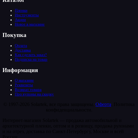
Пленки
Инструменты
Акции
Новое в магазине
Покупка
Оплата
Доставка
Как сделать заказ?
Подписка на товар
Информация
О магазине
Реквизиты
Возврат товара
Про купоны на скидку
© 1997-2026 Solartek, все права защищены.
Оферта
, Политика
конфиденциальности.
Интернет-магазин Solartek — продажа автомобильной и
архитектурной пленки, оптом и в розницу, продажа рулонами
и на отрез, доставка по Санкт-Петербургу, Москве и всей
России