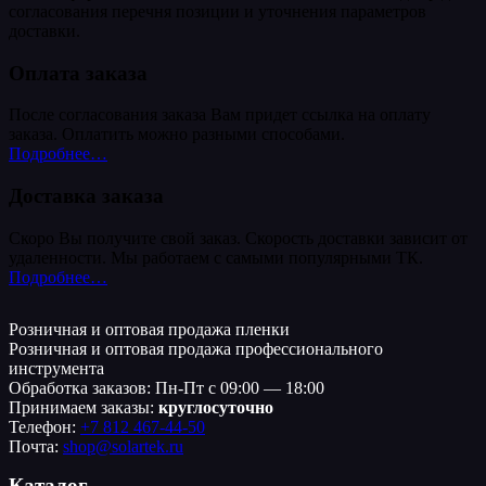
согласования перечня позиции и уточнения параметров
доставки.
Оплата заказа
После согласования заказа Вам придет ссылка на оплату
заказа. Оплатить можно разными способами.
Подробнее…
Доставка заказа
Скоро Вы получите свой заказ. Скорость доставки зависит от
удаленности. Мы работаем с самыми популярными ТК.
Подробнее…
Розничная и оптовая продажа пленки
Розничная и оптовая продажа профессионального
инструмента
Обработка заказов: Пн-Пт с 09:00 — 18:00
Принимаем заказы:
круглосуточно
Телефон:
+7 812 467-44-50
Почта:
shop@solartek.ru
Каталог