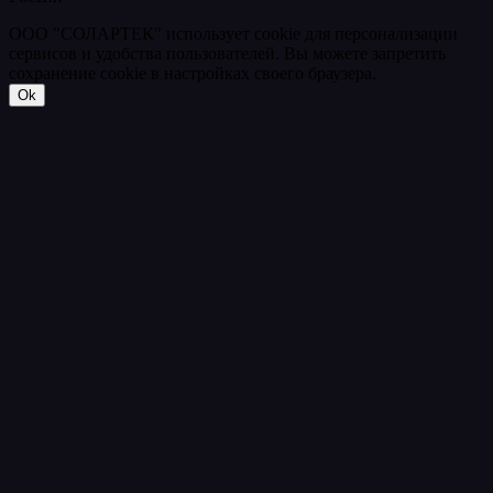
ООО "СОЛАРТЕК" использует cookie для персонализации
сервисов и удобства пользователей. Вы можете запретить
сохранение cookie в настройках своего браузера.
Ok