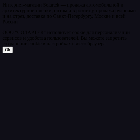
Интернет-магазин Solartek — продажа автомобильной и
архитектурной пленки, оптом и в розницу, продажа рулонами
и на отрез, доставка по Санкт-Петербургу, Москве и всей
России
ООО "СОЛАРТЕК" использует cookie для персонализации
сервисов и удобства пользователей. Вы можете запретить
сохранение cookie в настройках своего браузера.
Ok