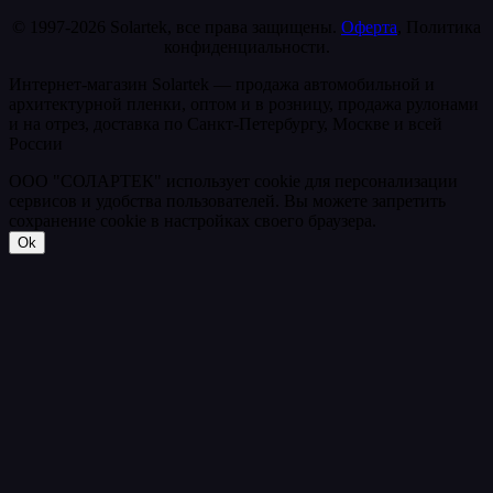
© 1997-2026 Solartek, все права защищены.
Оферта
, Политика
конфиденциальности.
Интернет-магазин Solartek — продажа автомобильной и
архитектурной пленки, оптом и в розницу, продажа рулонами
и на отрез, доставка по Санкт-Петербургу, Москве и всей
России
ООО "СОЛАРТЕК" использует cookie для персонализации
сервисов и удобства пользователей. Вы можете запретить
сохранение cookie в настройках своего браузера.
Ok