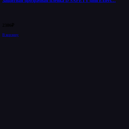
Защитная прозрачная пленка D SAFETY 4mil Exteri…
2386
₽
В корзину