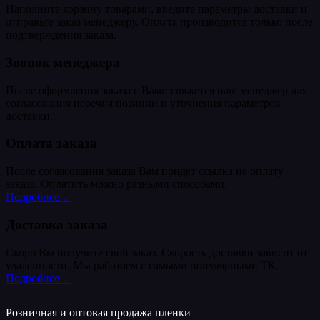
Наполните корзину товарами, введите параметры доставки и
отправьте заказ менеджеру. Оплата производится только после
подтверждения заказа.
Звонок менеджера
После оформления заказа с Вами свяжется наш менеджер для
согласования перечня позиции и уточнения параметров
доставки.
Оплата заказа
После согласования заказа Вам придет ссылка на оплату
заказа. Оплатить можно разными способами.
Подробнее…
Доставка заказа
Скоро Вы получите свой заказ. Скорость доставки зависит от
удаленности. Мы работаем с самыми популярными ТК.
Подробнее…
Розничная и оптовая продажа пленки